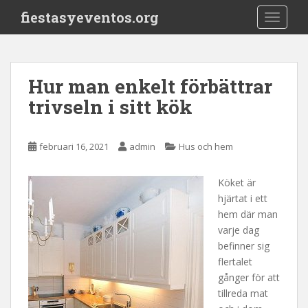
S
fiestasyeventos.org
TOGGLE
k
i
p
t
Hur man enkelt förbättrar
o
trivseln i sitt kök
m
a
i
februari 16, 2021
admin
Hus och hem
n
c
o
Köket är
n
hjärtat i ett
t
hem där man
e
varje dag
n
befinner sig
t
flertalet
gånger för att
tillreda mat