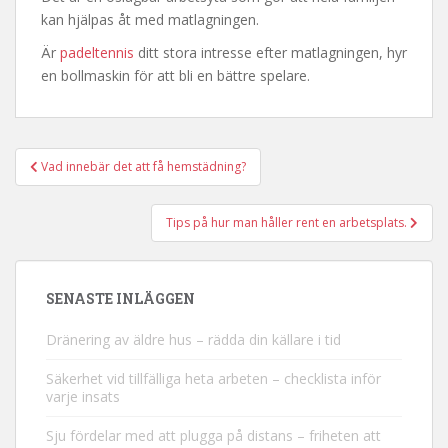
kan hjälpas åt med matlagningen.
Är
padeltennis
ditt stora intresse efter matlagningen, hyr
en bollmaskin för att bli en bättre spelare.
Vad innebär det att få hemstädning?
Inläggsnavigering
Tips på hur man håller rent en arbetsplats.
SENASTE INLÄGGEN
Dränering av äldre hus – rädda din källare i tid
Säkerhet vid tillfälliga heta arbeten – checklista inför
varje insats
Sju fördelar med att plugga på distans – friheten att