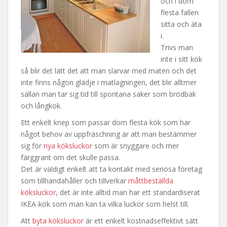
och i dom
flesta fallen
sitta och äta
i.
Trivs man
inte i sitt kök
så blir det lätt det att man slarvar med maten och det
inte finns någon glädje i matlagningen, det blir alltmer
sällan man tar sig tid till spontana saker som brödbak
och långkok.
Ett enkelt knep som passar dom flesta kök som har
något behov av uppfräschning är att man bestämmer
sig för
nya köksluckor
som är snyggare och mer
färggrant om det skulle passa.
Det är väldigt enkelt att ta kontakt med seriösa företag
som tillhandahåller och tillverkar
måttbeställda
köksluckor
, det är inte alltid man har ett standardiserat
IKEA-kök som man kan ta vilka luckor som helst till.
Att
byta köksluckor
är ett enkelt kostnadseffektivt sätt