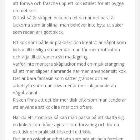
att förnya och fräscha upp ett kök istället för att bygga
om det helt.
Oftast så är skåpen hela och felfria när det bara är
luckorna som är slitna, man behöver inte byta ut saker
som redan är i gott skick.
Ett kök som både är praktiskt och kreativt är något som
bidrar till trevliga stunder där man får mer motivation
och vilja till att variera sin matlagning.
Varför inte montera skåpluckor med en mjuk stängning
så att man slipper slamrande när man använder sitt kök.
Det är bara fantasin som sätter gränser och en
arbetsyta som man trivs mer är mer inbjudande än
något annat.
Risken finns att det blir mer disk eftersom man tenderar
att använda sitt kök lite mer och oftare.
Har du ett stort kök så kan man passa på att skaffa sig
en köksö som både agerar som förvaring och blir en
estetisk och praktiskt tillskott i ditt kök.
Det är en oslagbar arbetsyta som gör att hela familjen